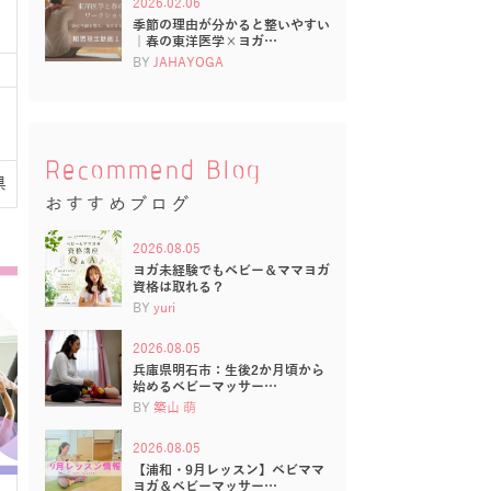
2026.02.06
季節の理由が分かると整いやすい
｜春の東洋医学×ヨガ…
BY
JAHAYOGA
Recommend Blog
県
おすすめブログ
2026.08.05
ヨガ未経験でもベビー＆ママヨガ
資格は取れる？
BY
yuri
2026.08.05
兵庫県明石市：生後2か月頃から
始めるベビーマッサー…
BY
築山 萌
2026.08.05
【浦和・9月レッスン】ベビママ
ヨガ＆ベビーマッサー…