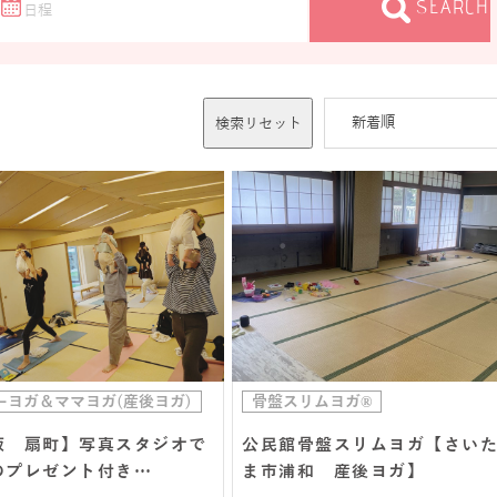
SEARCH
検索リセット
ーヨガ＆ママヨガ(産後ヨガ)
骨盤スリムヨガ®
阪 扇町】写真スタジオで
公民館骨盤スリムヨガ【さい
のプレゼント付き…
ま市浦和 産後ヨガ】