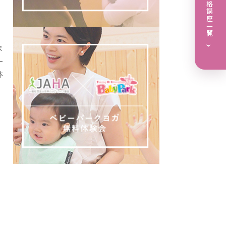
ガ
ま
›
一
体