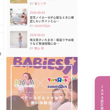
BY
宮えり子
2026.08.04
育児ノイローゼが心配なときに確
認したいサインと心…
BY
JAHAYOGA
2026.08.03
埼玉県さいたま市：寝返りやお座
りなど発達段階に合…
BY
築山 萌
県
JAHA認定資格講座一覧