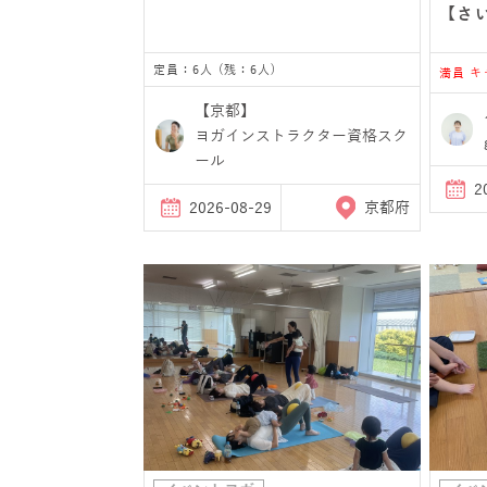
【さ
定員：6人 (残：6人)
満員 
【京都】
ヨガインストラクター資格スク
ール
2
2026-08-29
京都府