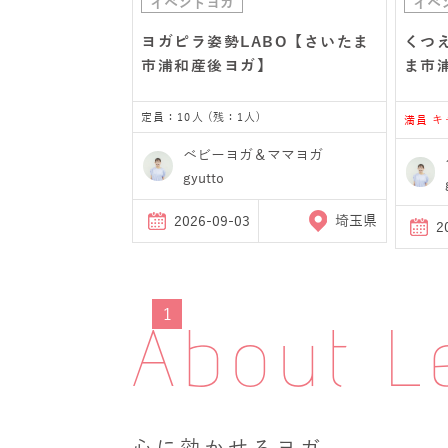
イベントヨガ
イベ
ヨガピラ姿勢LABO【さいたま
くつ
市浦和産後ヨガ】
ま市
定員：10人 (残：1人)
満員 
ベビーヨガ＆ママヨガ
gyutto
2026-09-03
埼玉県
2
1
About L
心に効かせるヨガ