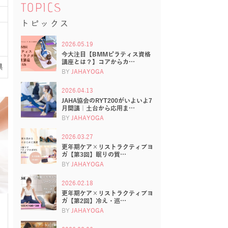
TOPICS
トピックス
2026.05.19
今大注目【BMMピラティス資格
講座とは？】コアからカ…
県
BY
JAHAYOGA
2026.04.13
JAHA協会のRYT200がいよいよ7
月開講｜土台から応用ま…
BY
JAHAYOGA
2026.03.27
更年期ケア×リストラクティブヨ
ガ【第3回】眠りの質…
BY
JAHAYOGA
2026.02.18
更年期ケア×リストラクティブヨ
ガ【第2回】冷え・巡…
BY
JAHAYOGA