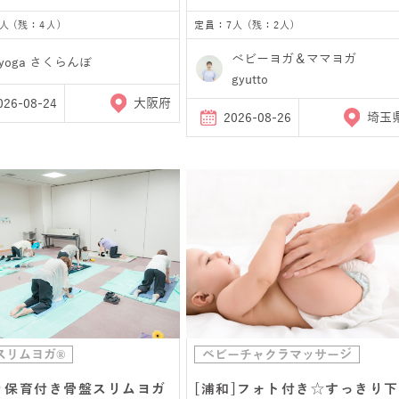
人 (残：4人)
定員：7人 (残：2人)
ベビーヨガ＆ママヨガ
yoga さくらんぼ
gyutto
026-08-24
大阪府
2026-08-26
埼玉
スリムヨガ®
ベビーチャクラマッサージ
り保育付き骨盤スリムヨガ
[浦和]フォト付き☆すっきり下