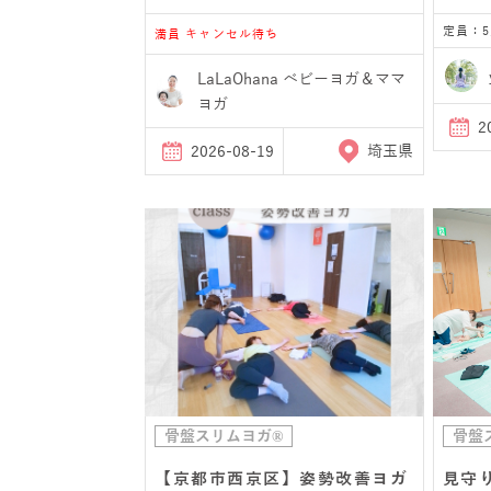
定員：5
満員 キャンセル待ち
LaLaOhana ベビーヨガ＆ママ
ヨガ
2
2026-08-19
埼玉県
骨盤スリムヨガ®
骨盤
【京都市西京区】姿勢改善ヨガ
見守