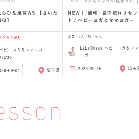
ントヨガ
ベビーヨガ＆ママヨガ(産後ヨガ)
えらび＆足育WS 【さいた
NEW！[浦和] 夏の疲れリセッ
浦和】
ト♪ベビーヨガ＆ママヨガ…
定員：7人 (残：5人)
キャンセル待ち
LaLaOhana ベビーヨガ＆ママ
ベビーヨガ＆ママヨガ
ヨガ
gyutto
2026-09-16
埼玉
026-09-04
埼玉県
esson