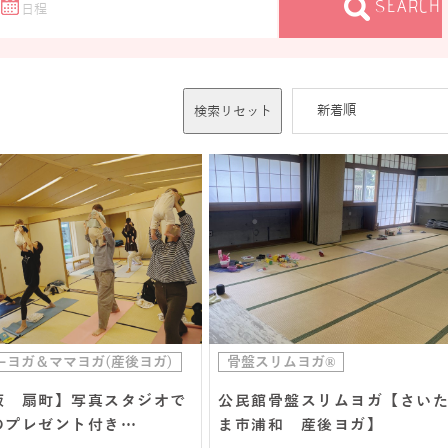
SEARCH
検索リセット
ーヨガ＆ママヨガ(産後ヨガ)
骨盤スリムヨガ®
阪 扇町】写真スタジオで
公民館骨盤スリムヨガ【さい
のプレゼント付き…
ま市浦和 産後ヨガ】