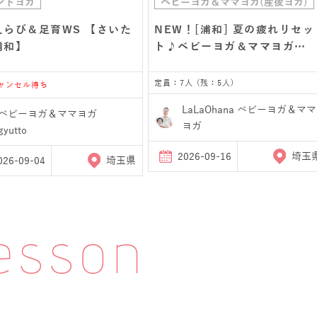
ントヨガ
ベビーヨガ＆ママヨガ(産後ヨガ)
えらび＆足育WS 【さいた
NEW！[浦和] 夏の疲れリセッ
浦和】
ト♪ベビーヨガ＆ママヨガ…
定員：7人 (残：5人)
キャンセル待ち
LaLaOhana ベビーヨガ＆ママ
ベビーヨガ＆ママヨガ
ヨガ
gyutto
2026-09-16
埼玉
026-09-04
埼玉県
esson