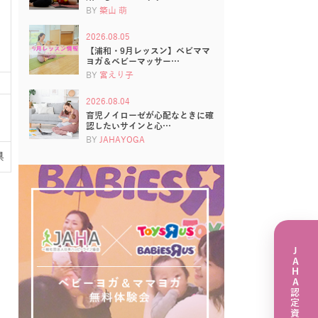
BY
築山 萌
2026.08.05
【浦和・9月レッスン】ベビママ
ヨガ＆ベビーマッサー…
BY
宮えり子
2026.08.04
育児ノイローゼが心配なときに確
認したいサインと心…
BY
JAHAYOGA
県
JAHA認定資格講座一覧