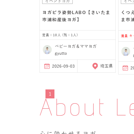
イベントヨガ
イベ
ヨガピラ姿勢LABO【さいたま
くつ
市浦和産後ヨガ】
ま市
定員：10人 (残：1人)
満員 
ベビーヨガ＆ママヨガ
gyutto
2026-09-03
埼玉県
2
1
About L
心に効かせるヨガ