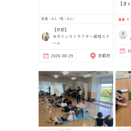
【さ
定員：6人 (残：6人)
満員 
【京都】
ヨガインストラクター資格スク
ール
2
2026-08-29
京都府