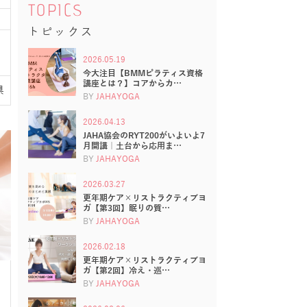
TOPICS
トピックス
2026.05.19
今大注目【BMMピラティス資格
講座とは？】コアからカ…
県
BY
JAHAYOGA
2026.04.13
JAHA協会のRYT200がいよいよ7
月開講｜土台から応用ま…
BY
JAHAYOGA
2026.03.27
更年期ケア×リストラクティブヨ
ガ【第3回】眠りの質…
BY
JAHAYOGA
2026.02.18
更年期ケア×リストラクティブヨ
ガ【第2回】冷え・巡…
BY
JAHAYOGA