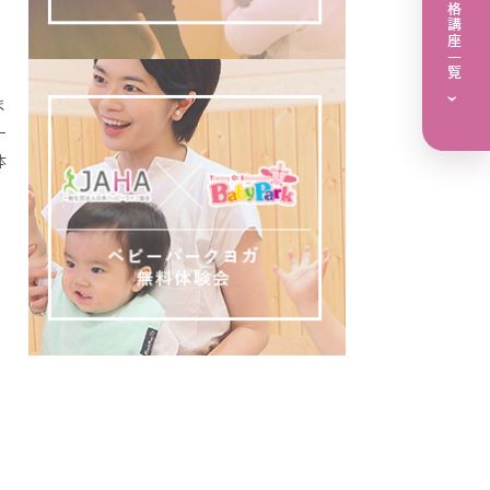
ガ
ま
›
一
体