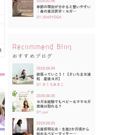
2026.02.06
季節の理由が分かると整いやすい
｜春の東洋医学×ヨガ…
BY
JAHAYOGA
Recommend Blog
県
おすすめブログ
2026.08.06
欲張っていこう！【さいたま市浦
和 産後ヨガ】
BY
きくちあきこ
2026.08.05
ヨガ未経験でもベビー＆ママヨガ
資格は取れる？
BY
yuri
2026.08.05
兵庫県明石市：生後2か月頃から
始めるベビーマッサー…