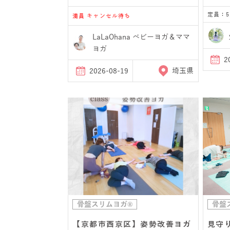
定員：5
満員 キャンセル待ち
LaLaOhana ベビーヨガ＆ママ
ヨガ
2
2026-08-19
埼玉県
骨盤スリムヨガ®
骨盤
【京都市西京区】姿勢改善ヨガ
見守