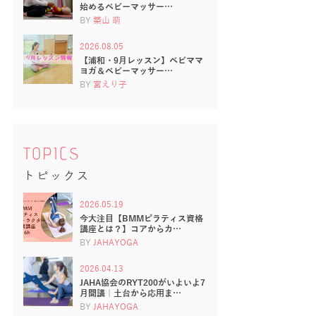
始めるベビーマッサー…
BY
築山 萌
2026.08.05
【浦和・9月レッスン】ベビママ
ヨガ＆ベビーマッサー…
BY
宮えり子
TOPICS
トピックス
2026.05.19
今大注目【BMMピラティス資格
講座とは？】コアからカ…
BY
JAHAYOGA
2026.04.13
JAHA協会のRYT200がいよいよ7
月開講｜土台から応用ま…
BY
JAHAYOGA