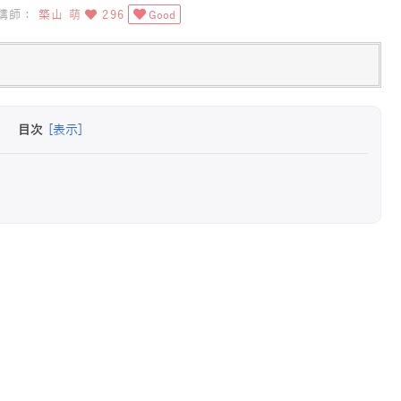
講師：
築山 萌
296
Good
目次
[表示]