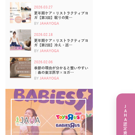
2026.03.27
更年期ケア×リストラクティブヨ
ガ【第3回】眠りの質…
BY
JAHAYOGA
2026.02.18
更年期ケア×リストラクティブヨ
ガ【第2回】冷え・巡…
BY
JAHAYOGA
2026.02.06
季節の理由が分かると整いやすい
｜春の東洋医学×ヨガ…
BY
JAHAYOGA
JAHA認定資格講座一覧